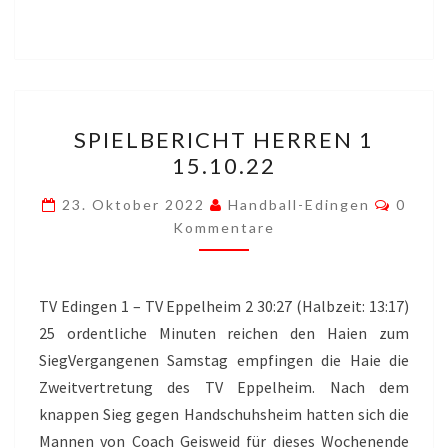
SPIELBERICHT
SPIELBERICHT HERREN 1
HERREN
15.10.22
1
15.10.22
Komme
23. Oktober 2022
Handball-Edingen
0
Kommentare
TV Edingen 1 – TV Eppelheim 2 30:27 (Halbzeit: 13:17)
25 ordentliche Minuten reichen den Haien zum
SiegVergangenen Samstag empfingen die Haie die
Zweitvertretung des TV Eppelheim. Nach dem
knappen Sieg gegen Handschuhsheim hatten sich die
Mannen von Coach Geisweid für dieses Wochenende