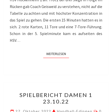
Rücken gab Coach Geisweid zu verstehen, nicht auf die
Tabelle zu achten und mit höchster Konzentration in
das Spiel zu gehen. Die ersten 15 Minuten hatten es in
sich. 2 rote Karten, 11 Tore und eine 7-Tore-Führung.
Schon in der 5. Spielminute kam es aufseiten des
HSV…
WEITERLESEN
WEITERLESEN
SPIELBERICHT
SPIELBERICHT DAMEN 1
DAMEN
23.10.22
1
23.10.22
Komme
27. Oktober 2022
Handball-Edingen
0