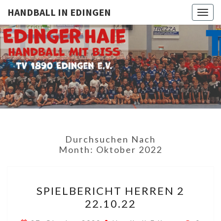
HANDBALL IN EDINGEN
Togg
navig
HANDBAL
TV
1890
Edingen
IN
EDINGE
Durchsuchen Nach
Month:
Oktober 2022
SPIELBERICHT
SPIELBERICHT HERREN 2
HERREN
22.10.22
2
22.10.22
Komme