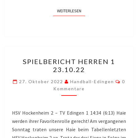
WEITERLESEN
WEITERLESEN
SPIELBERICHT
SPIELBERICHT HERREN 1
HERREN
23.10.22
1
23.10.22
Komme
27. Oktober 2022
Handball-Edingen
0
Kommentare
HSV Hockenheim 2 – TV Edingen 1 14:34 (6:13) Haie
werden ihrer Favoritenrolle gerecht! Am vergangenen
Sonntag traten unsere Haie beim Tabellenletzten
HSV Hockenheim 2 an. Trotz der drei Siege in Folge im