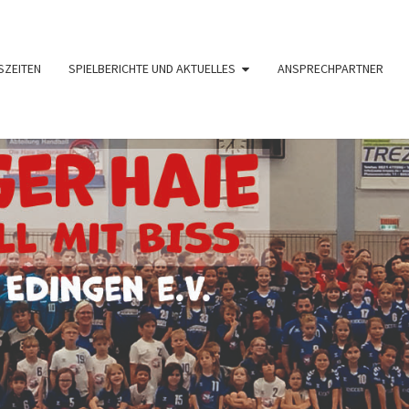
SZEITEN
SPIELBERICHTE UND AKTUELLES
ANSPRECHPARTNER
HAND
TV
1890
Edingen
I