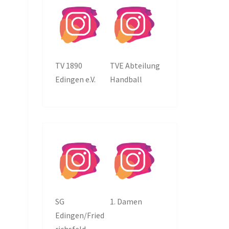
TV 1890
TVE Abteilung
Edingen e.V.
Handball
SG
1. Damen
Edingen/Fried