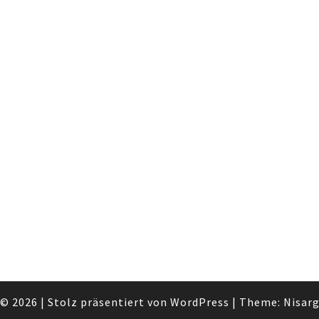
© 2026
|
Stolz präsentiert von
WordPress
|
Theme:
Nisar