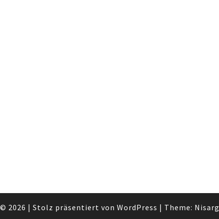
© 2026
|
Stolz präsentiert von
WordPress
|
Theme:
Nisar