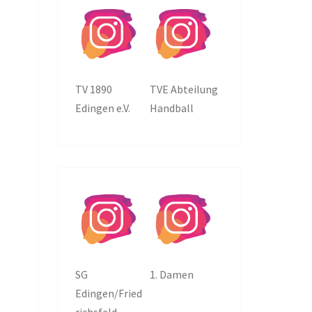
TV 1890
TVE Abteilung
Edingen e.V.
Handball
SG
1. Damen
Edingen/Fried