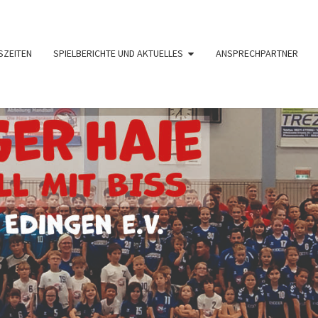
SZEITEN
SPIELBERICHTE UND AKTUELLES
ANSPRECHPARTNER
HAND
TV
1890
Edingen
I