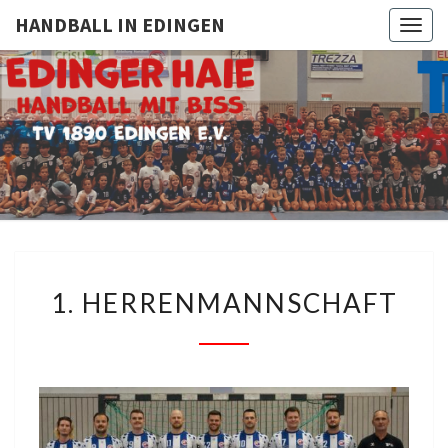
HANDBALL IN EDINGEN
Togg
navig
HANDBAL
TV
1890
Edingen
IN
EDINGE
1.
1. HERRENMANNSCHAFT
HERRENMANNSCHAFT