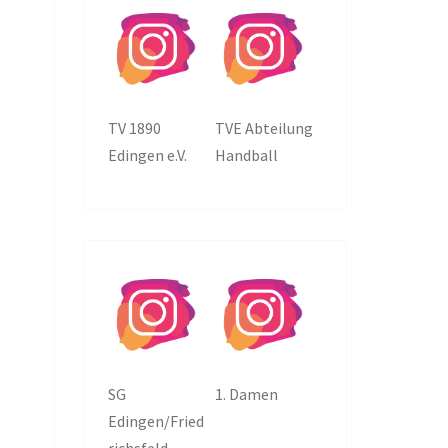
TV 1890
TVE Abteilung
Edingen e.V.
Handball
SG
1. Damen
Edingen/Fried