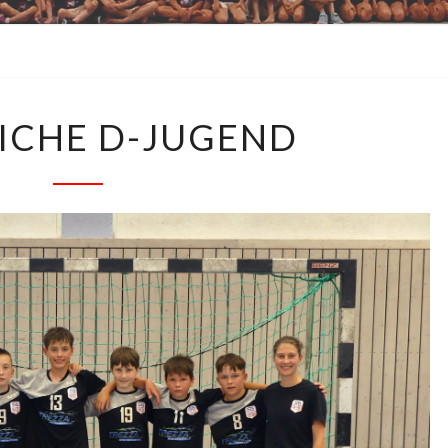
EDI
MÄNNLICHE
ICHE D-JUGEND
D-
JUGEND