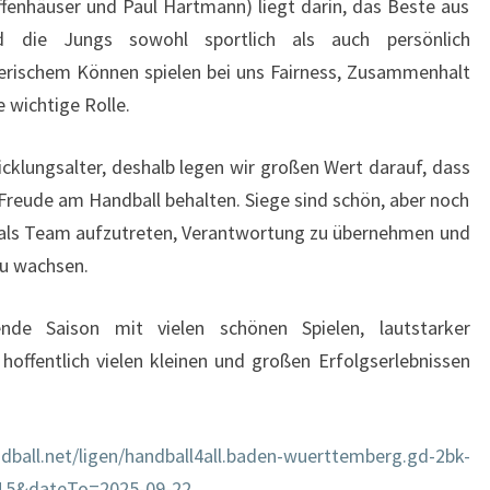
ffenhäuser und Paul Hartmann) liegt darin, das Beste aus
d die Jungs sowohl sportlich als auch persönlich
erischem Können spielen bei uns Fairness, Zusammenhalt
 wichtige Rolle.
icklungsalter, deshalb legen wir großen Wert darauf, dass
 Freude am Handball behalten. Siege sind schön, aber noch
n, als Team aufzutreten, Verantwortung zu übernehmen und
u wachsen.
de Saison mit vielen schönen Spielen, lautstarker
offentlich vielen kleinen und großen Erfolgserlebnissen
dball.net/ligen/handball4all.baden-wuerttemberg.gd-2bk-
-15&dateTo=2025-09-22