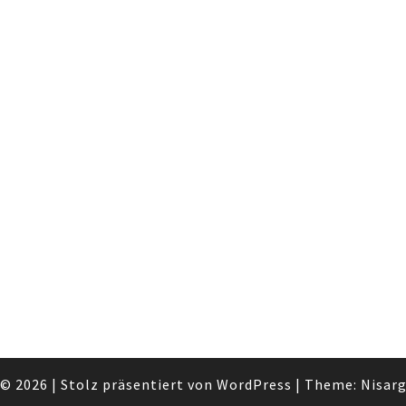
© 2026
|
Stolz präsentiert von
WordPress
|
Theme:
Nisar