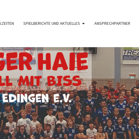
SZEITEN
SPIELBERICHTE UND AKTUELLES
ANSPRECHPARTNER
HAND
TV
1890
Edingen
I