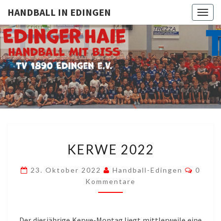
HANDBALL IN EDINGEN
Togg
navig
HANDBAL
TV
1890
Edingen
IN
EDINGE
KERWE
KERWE 2022
2022
Komme
23. Oktober 2022
Handball-Edingen
0
Kommentare
Der diesjährige Kerwe-Montag liegt mittlerweile eine