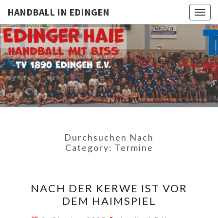
HANDBALL IN EDINGEN
Togg
navig
HANDBAL
TV
1890
Edingen
IN
EDINGE
Durchsuchen Nach
Category:
Termine
NACH
NACH DER KERWE IST VOR
DER
DEM HAIMSPIEL
KERWE
IST