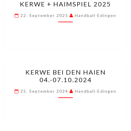
KERWE + HAIMSPIEL 2025
+
HAIMSPIEL
22. September 2025
Handball-Edingen
2025
KERWE
KERWE BEI DEN HAIEN
BEI
04.-07.10.2024
DEN
HAIEN
25. September 2024
Handball-Edingen
04.-07.10.2024