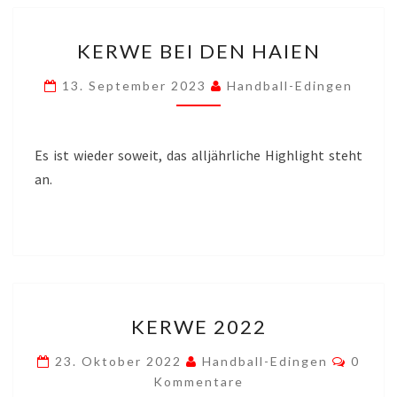
KERWE
KERWE BEI DEN HAIEN
BEI
DEN
13. September 2023
Handball-Edingen
HAIEN
Es ist wieder soweit, das alljährliche Highlight steht
an.
KERWE
KERWE 2022
2022
Komme
23. Oktober 2022
Handball-Edingen
0
Kommentare