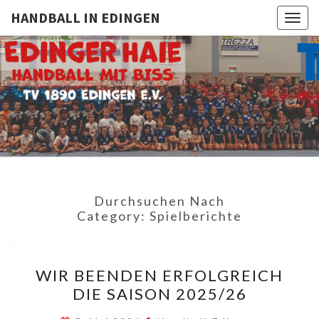
HANDBALL IN EDINGEN
Togg
navig
HANDBAL
TV
1890
Edingen
IN
EDINGE
Durchsuchen Nach
Category:
Spielberichte
WIR
WIR BEENDEN ERFOLGREICH
BEENDEN
DIE SAISON 2025/26
ERFOLGREICH
DIE