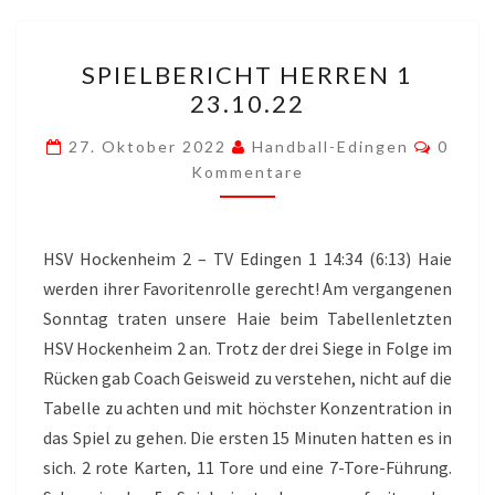
SPIELBERICHT
SPIELBERICHT HERREN 1
HERREN
23.10.22
1
23.10.22
Komme
27. Oktober 2022
Handball-Edingen
0
Kommentare
HSV Hockenheim 2 – TV Edingen 1 14:34 (6:13) Haie
werden ihrer Favoritenrolle gerecht! Am vergangenen
Sonntag traten unsere Haie beim Tabellenletzten
HSV Hockenheim 2 an. Trotz der drei Siege in Folge im
Rücken gab Coach Geisweid zu verstehen, nicht auf die
Tabelle zu achten und mit höchster Konzentration in
das Spiel zu gehen. Die ersten 15 Minuten hatten es in
sich. 2 rote Karten, 11 Tore und eine 7-Tore-Führung.