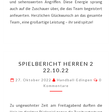
und sehenswerten Angriffen. Diese Energie sprang
auch auf die Zuschauer über, die das Team begeistert
anfeuerten. Herzlichen Glückwunsch an das gesamte
Team , eine großartige Leistung – ihr seid spitze!
SPIELBERICHT
SPIELBERICHT HERREN 2
HERREN
22.10.22
2
22.10.22
Komme
27. Oktober 2022
Handball-Edingen
0
Kommentare
Zu ungewohnter Zeit am Freitagabend durften die