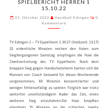
SPIELBERICHT HERREN 1
HERREN
15.10.22
1
15.10.22
Komme
23. Oktober 2022
Handball-Edingen
0
Kommentare
TV Edingen 1 – TV Eppelheim 2 30:27 (Halbzeit: 13:17)
25 ordentliche Minuten reichen den Haien zum
SiegVergangenen Samstag empfingen die Haie die
Zweitvertretung des TV Eppelheim. Nach dem
knappen Sieg gegen Handschuhsheim hatten sich die
Mannen von Coach Geisweid für dieses Wochenende
vorgenommen, 60 Minuten konzentrierter und
weniger fehleranfällig zu spielen. Folglich war trotz
weiterhin unvollständigem Kader das Ziel, einen
weiteren Sieg einzufahren.Die Haie knüpften
allerdings 35 Minuten an die schlechte zweite