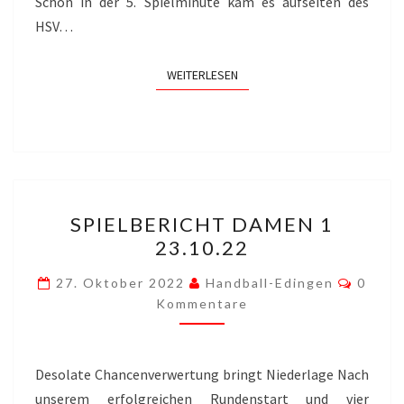
Schon in der 5. Spielminute kam es aufseiten des
HSV…
WEITERLESEN
WEITERLESEN
SPIELBERICHT
SPIELBERICHT DAMEN 1
DAMEN
23.10.22
1
23.10.22
Komme
27. Oktober 2022
Handball-Edingen
0
Kommentare
Desolate Chancenverwertung bringt Niederlage Nach
unserem erfolgreichen Rundenstart und vier