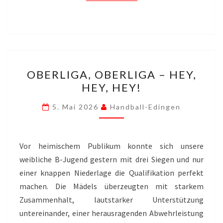
OBERLIGA,
OBERLIGA, OBERLIGA – HEY,
OBERLIGA
HEY, HEY!
–
HEY,
5. Mai 2026
Handball-Edingen
HEY,
HEY!
Vor heimischem Publikum konnte sich unsere
weibliche B-Jugend gestern mit drei Siegen und nur
einer knappen Niederlage die Qualifikation perfekt
machen. Die Mädels überzeugten mit starkem
Zusammenhalt, lautstarker Unterstützung
untereinander, einer herausragenden Abwehrleistung