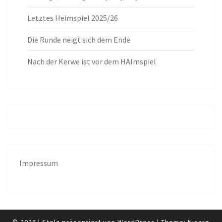
Letztes Heimspiel 2025/26
Die Runde neigt sich dem Ende
Nach der Kerwe ist vor dem HAImspiel
Impressum
© 2026
|
Stolz präsentiert von
WordPress
|
Theme:
Nisarg