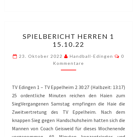
SPIELBERICHT
SPIELBERICHT HERREN 1
HERREN
15.10.22
1
15.10.22
Komme
23. Oktober 2022
Handball-Edingen
0
Kommentare
TV Edingen 1 – TV Eppelheim 2 30:27 (Halbzeit: 13:17)
25 ordentliche Minuten reichen den Haien zum
SiegVergangenen Samstag empfingen die Haie die
Zweitvertretung des TV Eppelheim. Nach dem
knappen Sieg gegen Handschuhsheim hatten sich die
Mannen von Coach Geisweid für dieses Wochenende
vorgenommen, 60 Minuten konzentrierter und