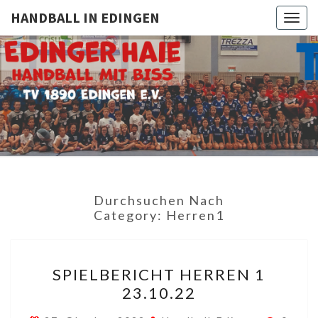
HANDBALL IN EDINGEN
Togg
navig
HANDBAL
TV
1890
Edingen
IN
EDINGE
Durchsuchen Nach
Category:
Herren1
SPIELBERICHT
SPIELBERICHT HERREN 1
HERREN
23.10.22
1
23.10.22
Komme