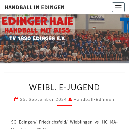
HANDBALL IN EDINGEN
Togg
navig
HANDBAL
TV
1890
Edingen
IN
EDINGE
WEIBL.
WEIBL. E-JUGEND
E-
JUGEND
25. September 2024
Handball-Edingen
SG Edingen/ Friedrichsfeld/ Wieblingen vs. HC MA-