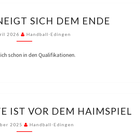
DIE
NEIGT SICH DEM ENDE
RUNDE
NEIGT
ril 2026
Handball-Edingen
SICH
DEM
ch schon in den Qualifikationen.
ENDE
NACH
E IST VOR DEM HAIMSPIEL
DER
KERWE
ober 2025
Handball-Edingen
IST