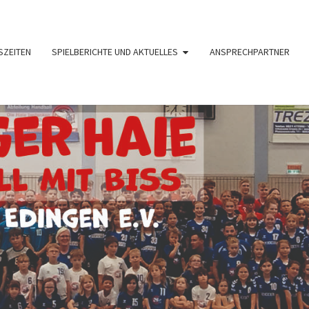
SZEITEN
SPIELBERICHTE UND AKTUELLES
ANSPRECHPARTNER
HAND
TV
1890
Edingen
I