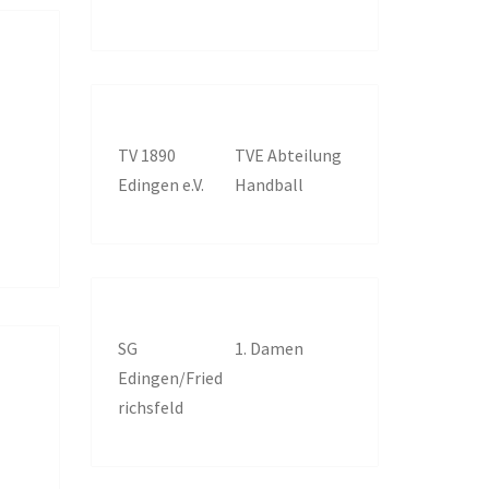
TV 1890
TVE Abteilung
Edingen e.V.
Handball
SG
1. Damen
Edingen/Fried
richsfeld