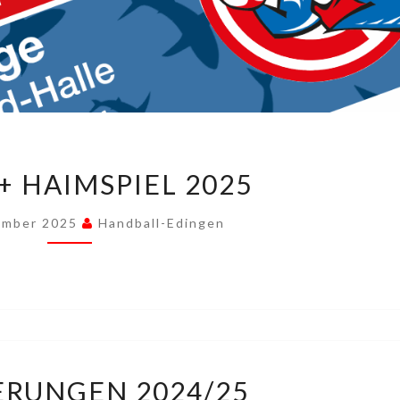
KERWE
+ HAIMSPIEL 2025
+
HAIMSPIEL
ember 2025
Handball-Edingen
2025
PLATZIERUNGEN
ERUNGEN 2024/25
2024/25